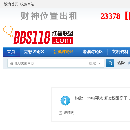
设为首页
收藏本站
财 神 位 置 出 租
2337
首页
港彩讨论区
新澳讨论区
老澳讨论区
玄机资料
热搜:
搜索
搜
索
抱歉，本帖要求阅读权限高于 1
请稍候...