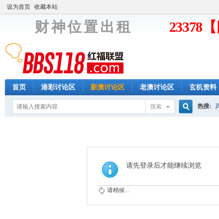
设为首页
收藏本站
财 神 位 置 出 租
2337
首页
港彩讨论区
新澳讨论区
老澳讨论区
玄机资料
热搜:
搜索
搜
索
请先登录后才能继续浏览
请稍候...