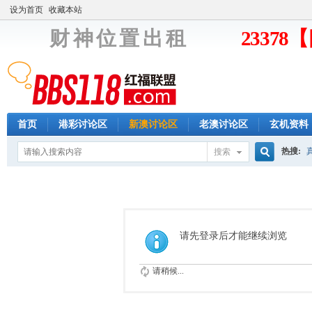
设为首页
收藏本站
财 神 位 置 出 租
2337
首页
港彩讨论区
新澳讨论区
老澳讨论区
玄机资料
热搜:
搜索
搜
索
请先登录后才能继续浏览
请稍候...