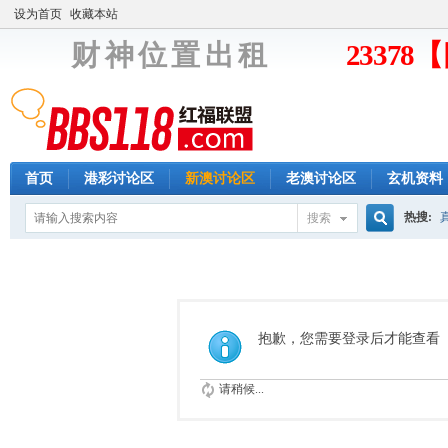
设为首页
收藏本站
财 神 位 置 出 租
2337
首页
港彩讨论区
新澳讨论区
老澳讨论区
玄机资料
热搜:
搜索
搜
索
抱歉，您需要登录后才能查看
请稍候...